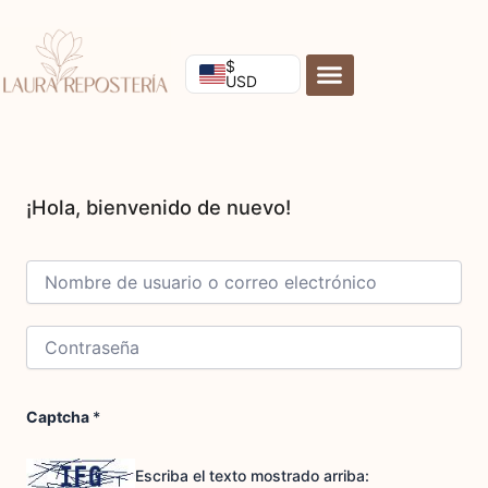
Ir
al
contenido
$
USD
Captcha
*
Escriba el texto mostrado arriba: