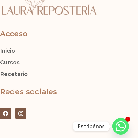
Acceso
Inicio
Cursos
Recetario
Redes sociales
F
I
a
n
1
c
s
Escribénos
e
t
b
a
o
g