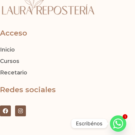
Acceso
Inicio
Cursos
Recetario
Redes sociales
F
I
a
n
1
c
s
Escribénos
e
t
b
a
o
g