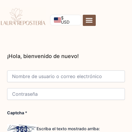
Ir
al
contenido
$
USD
Captcha
*
Escriba el texto mostrado arriba: