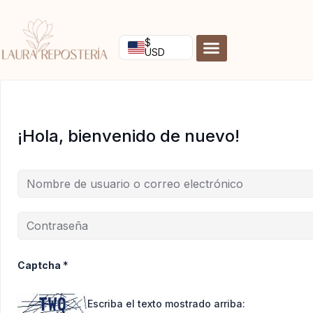
Ir
al
contenido
$
USD
¡Hola, bienvenido de nuevo!
Captcha
*
Escriba el texto mostrado arriba: