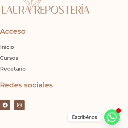
Acceso
Inicio
Cursos
Recetario
Redes sociales
F
I
a
n
1
c
s
Escribénos
e
t
b
a
o
g