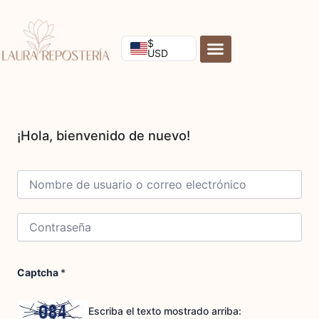
Ir
al
contenido
$
USD
Captcha
*
Escriba el texto mostrado arriba: