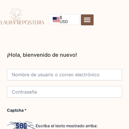
Ir
al
contenido
$
USD
Captcha
*
Escriba el texto mostrado arriba: