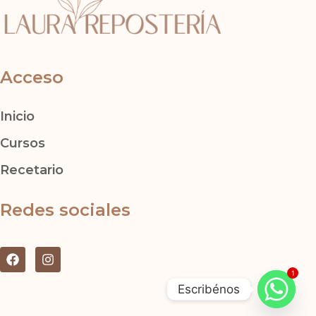
Acceso
Inicio
Cursos
Recetario
Redes sociales
F
I
a
n
1
c
s
Escribénos
e
t
b
a
o
g