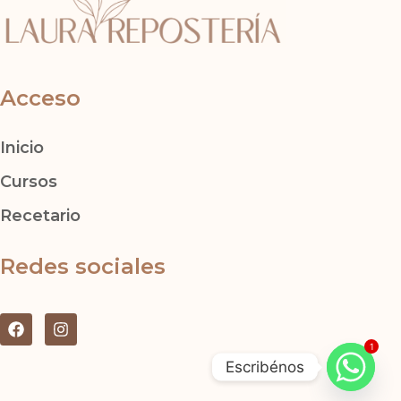
Acceso
Inicio
Cursos
Recetario
Redes sociales
F
I
a
n
1
c
s
Escribénos
e
t
b
a
o
g