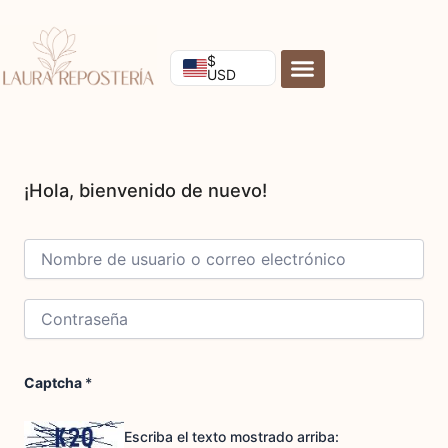
Ir
al
contenido
$
USD
Captcha
*
Escriba el texto mostrado arriba: