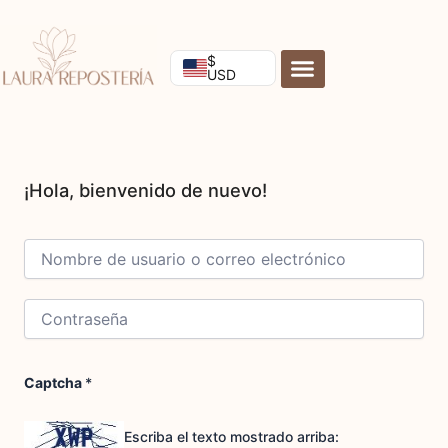
Ir
al
contenido
$
USD
Captcha
*
Escriba el texto mostrado arriba: