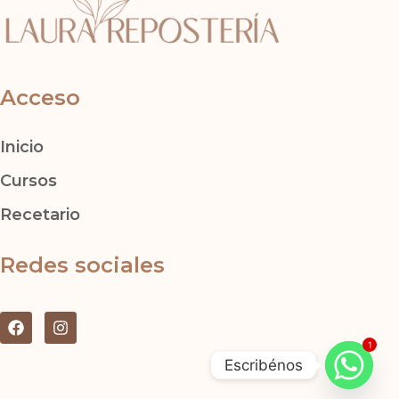
Acceso
Inicio
Cursos
Recetario
Redes sociales
F
I
a
n
1
c
s
Escribénos
e
t
b
a
o
g