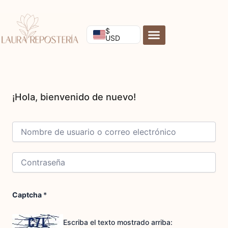
Ir
al
contenido
$
USD
Captcha
*
Escriba el texto mostrado arriba: