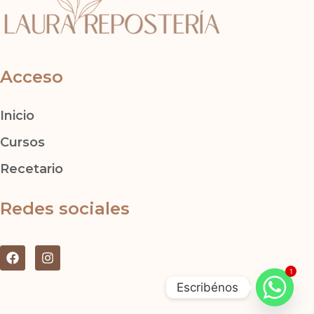
Acceso
Inicio
Cursos
Recetario
Redes sociales
F
I
a
n
1
c
s
Escribénos
e
t
b
a
o
g