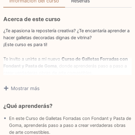
Información del curso
Reseñas
Acerca de este curso
¿Te apasiona la repostería creativa? ¿Te encantaría aprender a
hacer galletas decoradas dignas de vitrina?
¡Este curso es para ti!
Te invito a unirte a mi nuevo
Curso de Galletas Forradas con
Fondant y Pasta de Goma
, donde aprenderás paso a paso a
crear verdaderas obras de arte comestibles.
En esta clase aprenderás:
Mostrar más
Elaboración de la masa de galletas de mantequilla y vainilla
¿Qué aprenderás?
Conservación de la masa de galletas
En este Curso de Galletas Forradas con Fondant y Pasta de
Goma, aprenderás paso a paso a crear verdaderas obras
Como estirar la masa y cortar las galletas
de arte comestibles.