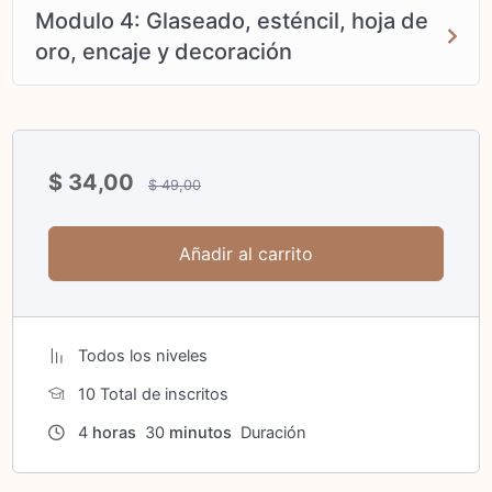
Modulo 4: Glaseado, esténcil, hoja de
Aplicación hoja de oro comestible
oro, encaje y decoración
Incluye:
PDF con las recetas del curso
$
34,00
Lista detallada de materiales requeridos para el curso
$
49,00
Proveedores de herramientas y materiales en Colombia
Añadir al carrito
Videos previamente grabados detallados del paso a paso de
cada proceso Acompañamiento de mi parte para hacer
preguntas y aclarar dudas durante el proceso de aprendizaje
Todos los niveles
vía WhatsApp.
10 TotaI de inscritos
4
horas
30
minutos
Duración
Estructura del curso: