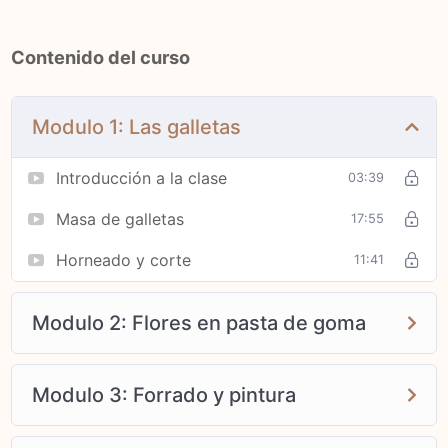
Horneado de las galletas
Contenido del curso
Conservación de las galletas
Modulo 1: Las galletas
Forrado de las galletas con fondant
Introducción a la clase
03:39
Elaboración de glaseado real con albumina en polvo (también
puedes elaborarlo con claras frescas)
Masa de galletas
17:55
Elaboración de encaje comestible
Horneado y corte
11:41
Elaboración de florecitas en pasta de goma para la decoración
Modulo 2: Flores en pasta de goma
de las galletas (pensamientos, narcisos, dowgood y orquídea)
Pintura de rosas y hojitas efecto acuarela sobre el fondant
Modulo 3: Forrado y pintura
Técnica de esténcil sobre fondant utilizando glaseado real