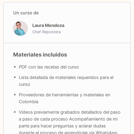
Modalidad: clases en video paso a paso
Un curso de
Idioma: Español latino
Acceso: Ilimitado
Laura Mendoza
Duración: aproximadamente 4:30 horas repartidas
Chef Repostera
14 videos
Materiales incluidos
PDF con las recetas del curso
Lista detallada de materiales requeridos para el
curso
Proveedores de herramientas y materiales en
Colombia
Videos previamente grabados detallados del paso
a paso de cada proceso Acompañamiento de mi
parte para hacer preguntas y aclarar dudas
durante el proceso de aprendizaje vía WhatsApp.