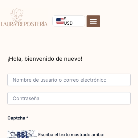
Ir
al
contenido
$
USD
Captcha
*
Escriba el texto mostrado arriba: