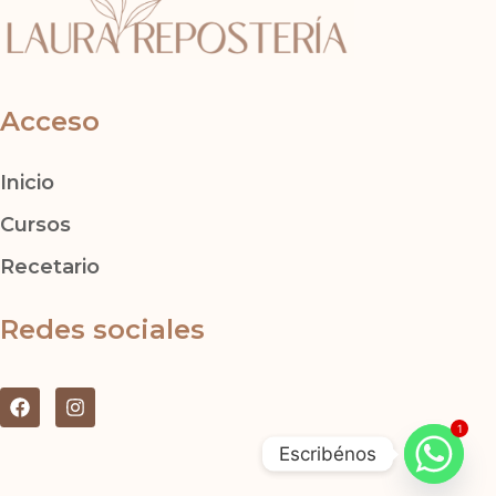
Acceso
Inicio
Cursos
Recetario
Redes sociales
F
I
a
n
1
c
s
Escribénos
e
t
b
a
o
g