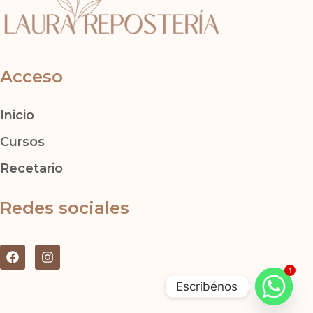
Acceso
Inicio
Cursos
Recetario
Redes sociales
F
I
a
n
1
c
s
Escribénos
e
t
b
a
o
g