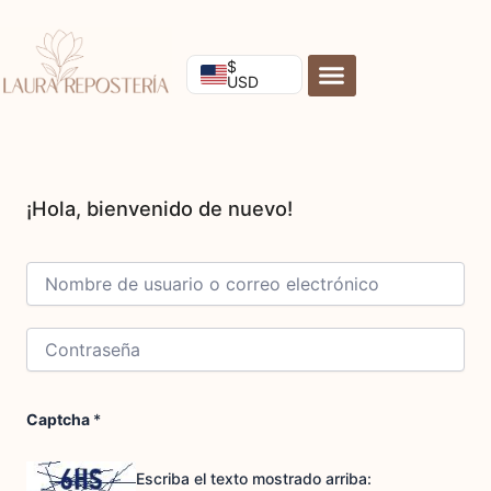
Ir
al
contenido
$
USD
Captcha
*
Escriba el texto mostrado arriba: