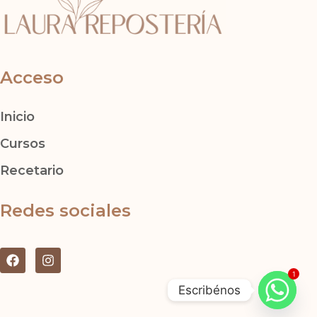
Acceso
Inicio
Cursos
Recetario
Redes sociales
F
I
a
n
1
c
s
Escribénos
e
t
b
a
o
g