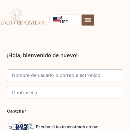
Ir
al
contenido
$
USD
Captcha
*
Escriba el texto mostrado arriba: