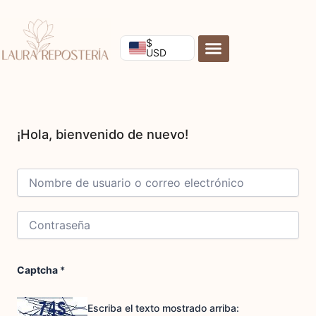
Ir
al
contenido
$
USD
Captcha
*
Escriba el texto mostrado arriba: