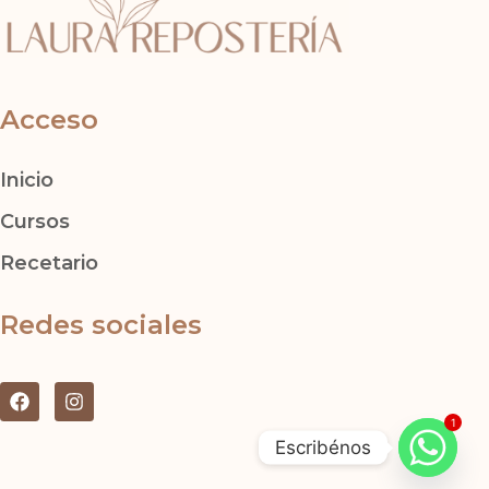
Acceso
Inicio
Cursos
Recetario
Redes sociales
F
I
a
n
1
c
s
Escribénos
e
t
b
a
o
g