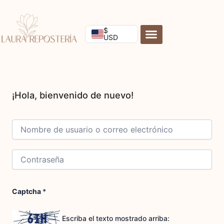
Ir
al
contenido
$
USD
Captcha
*
Escriba el texto mostrado arriba: