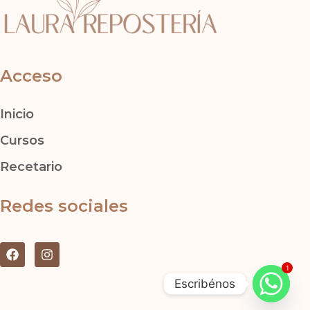
Acceso
Inicio
Cursos
Recetario
Redes sociales
F
I
a
n
1
c
s
Escribénos
e
t
b
a
o
g