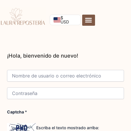
Ir
al
contenido
$
USD
Captcha
*
Escriba el texto mostrado arriba: