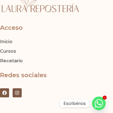
Acceso
Inicio
Cursos
Recetario
Redes sociales
F
I
a
n
1
c
s
Escribénos
e
t
b
a
o
g