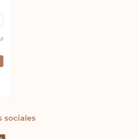
a?
 sociales
I