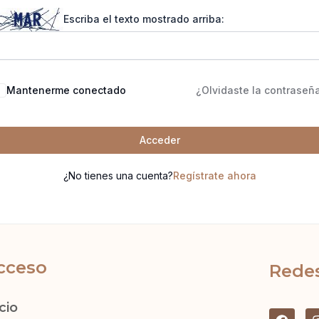
Escriba el texto mostrado arriba:
Mantenerme conectado
¿Olvidaste la contraseñ
Acceder
¿No tienes una cuenta?
Regístrate ahora
cceso
Redes
icio
F