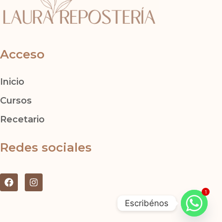
Acceso
Inicio
Cursos
Recetario
Redes sociales
F
I
a
n
1
c
s
Escribénos
e
t
b
a
o
g