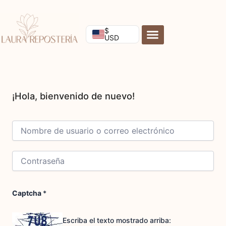
Ir
al
contenido
$
USD
Captcha
*
Escriba el texto mostrado arriba: