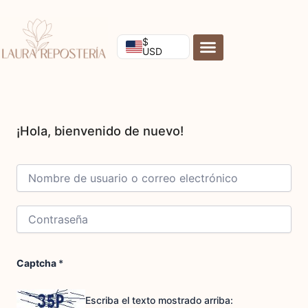
Ir
al
contenido
$
USD
Captcha
*
Escriba el texto mostrado arriba: