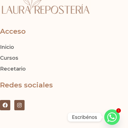
Acceso
Inicio
Cursos
Recetario
Redes sociales
F
I
a
n
1
c
s
Escribénos
e
t
b
a
o
g