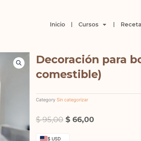
Inicio
Cursos
Receta
Decoración para bo
comestible)
Category
Sin categorizar
El
El
$
95,00
$
66,00
precio
precio
Decoración
$ USD