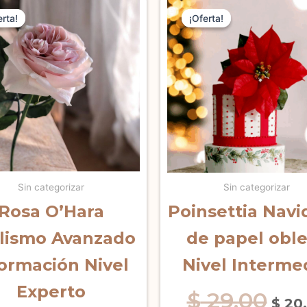
El
El
El
precio
precio
prec
erta!
erta!
¡Oferta!
¡Oferta!
original
actual
origi
era:
es:
era:
$ 79,00.
$ 55,00.
$ 29,
Sin categorizar
Sin categorizar
Rosa O’Hara
Poinsettia Nav
lismo Avanzado
de papel obl
Formación Nivel
Nivel Interme
Experto
$
29,00
$
20